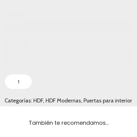
P
u
Categorías:
HDF
,
HDF Modernas
,
Puertas para interior
e
r
También te recomendamos…
t