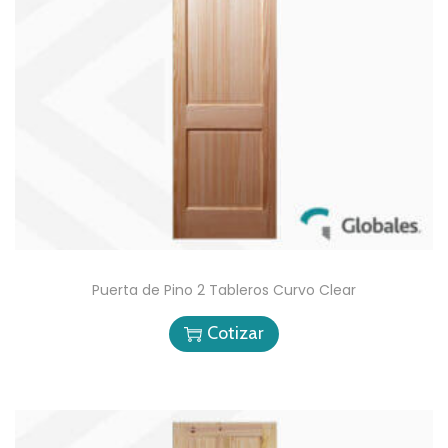
Puerta de Pino 2 Tableros Curvo Clear
Cotizar