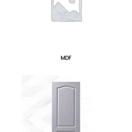
e
e
g
n
a
i
c
d
i
o
MDF
ó
n