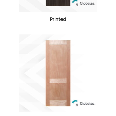
Printed