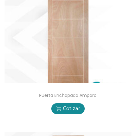
Puerta Enchapada Amparo
Cotizar