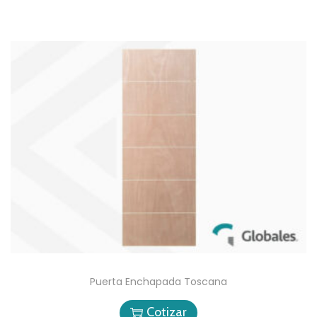
Puerta Enchapada Toscana
Cotizar