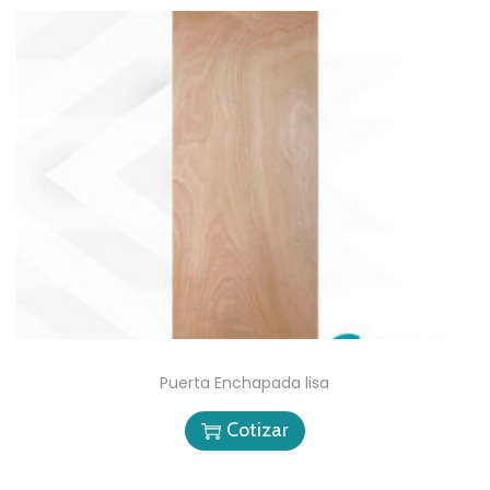
Puerta Enchapada lisa
Cotizar