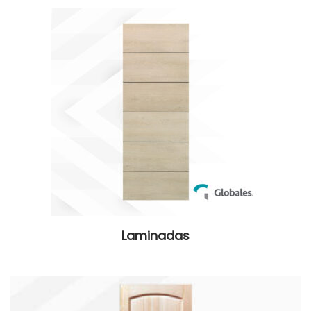
Laminadas