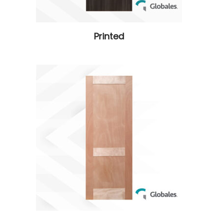
Printed