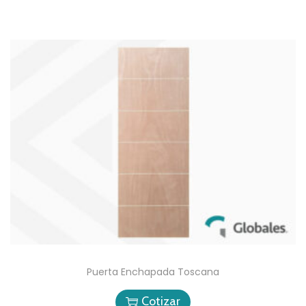
Puerta Enchapada Toscana
Cotizar