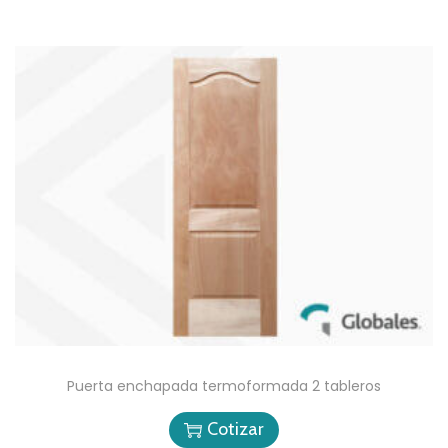
Puerta enchapada termoformada 2 tableros
Cotizar